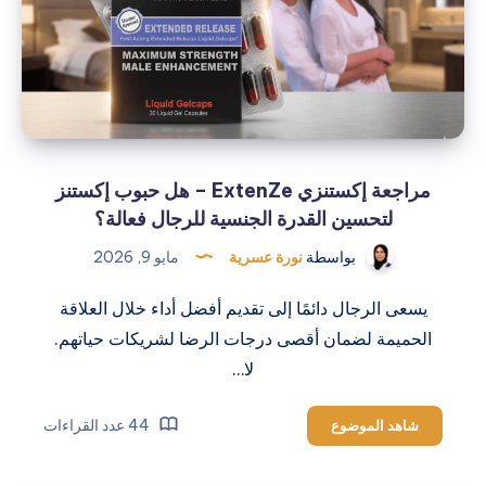
Coffee)
السر
الأقوى
لتعزيز
الأداء
والحيوية
للرجال؟
مراجعة إكستنزي ExtenZe – هل حبوب إكستنز
لتحسين القدرة الجنسية للرجال فعالة؟
بواسطة
نورة عسرية
مايو 9, 2026
يسعى الرجال دائمًا إلى تقديم أفضل أداء خلال العلاقة
الحميمة لضمان أقصى درجات الرضا لشريكات حياتهم.
لا…
مراجعة
44 عدد القراءات
شاهد الموضوع
إكستنزي
ExtenZe