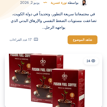
بواسطة
نورة عسرية
يونيو 2, 2026
في مجتمعاتنا سريعة التطور، وتحديداً في دولة الكويت،
تضاعفت مستويات الضغط النفسي والإرهاق البدني الذي
يواجهه الرجل…
إكتشف
17 عدد القراءات
شاهد الموضوع
سر
نجاح
إيركتين
24
Erectin
في
الكويت
للتخلص
من
الضعف
الجنسي