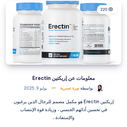
–
220
هل
حبوب
إكستنز
لتحسين
القدرة
الجنسية
للرجال
فعالة؟
معلومات عن إريكتين Erectin
بواسطة
نورة عسرية
يوليو 9, 2025
إريكتين Erectin هو مكمل مصمم للرجال الذين يرغبون
في تحسين أدائهم الجنسي ، وزيادة قوة الإنتصاب
والإستفادة…