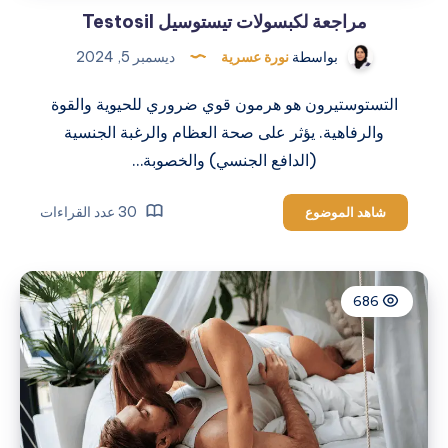
مراجعة لكبسولات تيستوسيل Testosil
بواسطة
نورة عسرية
ديسمبر 5, 2024
التستوستيرون هو هرمون قوي ضروري للحيوية والقوة
والرفاهية. يؤثر على صحة العظام والرغبة الجنسية
(الدافع الجنسي) والخصوبة…
مراجعة
30 عدد القراءات
شاهد الموضوع
لكبسولات
تيستوسيل
Testosil
686