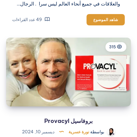
والعلاقات في جميع أنحاء العالم ليس سرا . الرجال…
علكة
49 عدد القراءات
شاهد الموضوع
إيركتين
Erectin
315
بروفاسيل Provacyl
بواسطة
نورة عسرية
ديسمبر 10, 2024