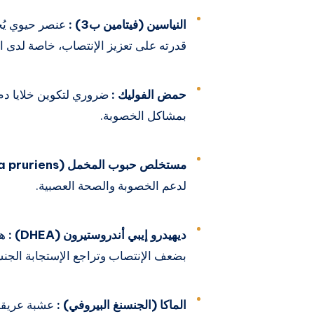
النياسين (فيتامين ب3) :
عنصر حيوي يُح
قدرته على تعزيز الإنتصاب، خاصة لدى ال
حمض الفوليك :
ضروري لتكوين خلايا دم
بمشاكل الخصوبة.
مستخلص حبوب المخمل (Mucuna pruriens) :
لدعم الخصوبة والصحة العصبية.
ديهيدرو إيبي أندروستيرون (DHEA) :
هر
بضعف الإنتصاب وتراجع الإستجابة الجنس
الماكا (الجنسنغ البيروفي) :
عشبة عريقة 