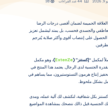
2026
44 عدد القراءات
38
 العلاقة الحميمة لضمان أقصى درجات الرضا
 العاطفي والجسدي فحسب، بل يمتد ليشمل تعزيز
 الحصول على إنتصاب أقوى وأكثر صلابة يُترجم
لطرفين.
لاً لمكمل
“إكستنز” (
ExtenZe
)
، وهو مكمل
درة الجنسية لدى الرجال. يعتمد هذا المنتج في
حفيز إنتاج هرمون التستوستيرون، مما يساهم في
حمل بشكل ملحوظ.
كستنز بكل شفافية، لنكشف لك آلية عمله، ومدى
تك الجنسية.قبل ذالك ننصحك بمشاهدة المواضيع