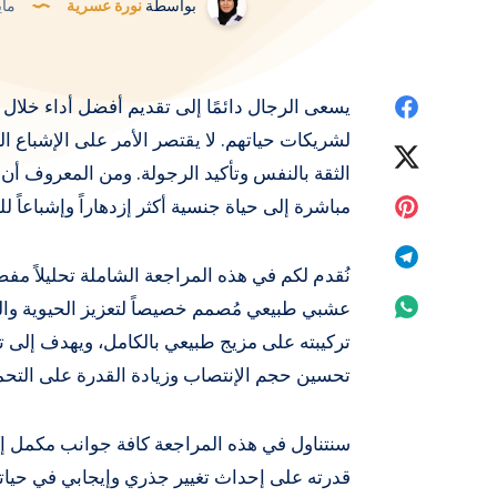
بواسطة
نورة عسرية
مايو 9, 
Share
يسعى الرجال دائمًا إلى تقديم أفضل أداء خلال
لشريكات حياتهم. لا يقتصر الأمر على الإشباع
on
Share
الثقة بالنفس وتأكيد الرجولة. ومن المعروف أن
Facebook
on
Share
مباشرة إلى حياة جنسية أكثر إزدهاراً وإشباعاً ل
Twitter
on
Share
نُقدم لكم في هذه المراجعة الشاملة تحليلاً مفص
Pinterest
on
Share
عشبي طبيعي مُصمم خصيصاً لتعزيز الحيوية والق
تركيبته على مزيج طبيعي بالكامل، ويهدف إلى ت
Telegram
on
تحسين حجم الإنتصاب وزيادة القدرة على الت
Whatsapp
سنتناول في هذه المراجعة كافة جوانب مكمل إ
قدرته على إحداث تغيير جذري وإيجابي في حيا