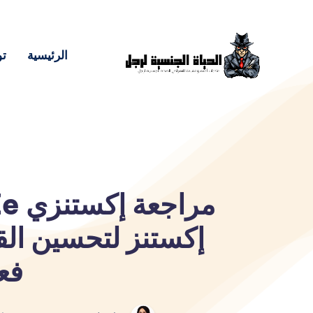
الرئيسية
تو
إكستنز لتحسين الق
فع