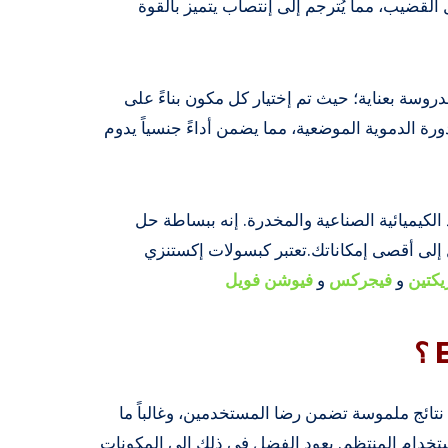
القضيب، مما يُترجم إلى إنتصاب يتميز بالقوة
دروسة بعناية؛ حيث تم إختيار كل مكون بناءً على
ة الدموية الموضعية، مما يضمن أداءً جنسياً يدوم
 الكيميائية الصناعية والمخدرة. إنه ببساطة حل
إلى أقصى إمكاناتك.تعتبر كبسولات إكستنزي
يكتين
و
فيجركس
و
فيوشن فويل
نتائج ملموسة تضمن رضا المستخدمين، وغالباً ما
الإستخدام المنتظم. يعود الفضل في ذلك إلى المكونات