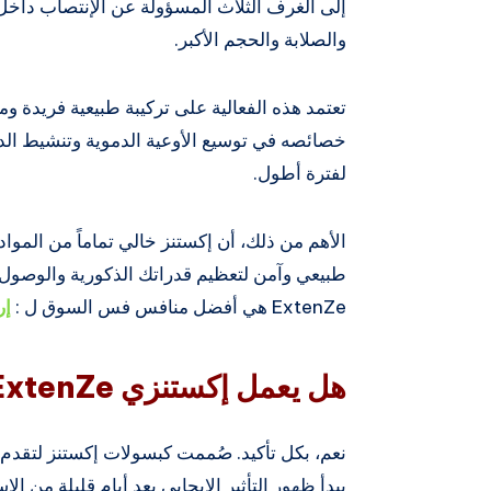
إلى الغرف الثلاث المسؤولة عن الإنتصاب داخل 
والصلابة والحجم الأكبر.
تعتمد هذه الفعالية على تركيبة طبيعية فريدة وم
خصائصه في توسيع الأوعية الدموية وتنشيط الدور
لفترة أطول.
الأهم من ذلك، أن إكستنز خالي تماماً من المواد
طبيعي وآمن لتعظيم قدراتك الذكورية والوصول 
ExtenZe هي أفضل منافس فس السوق ل :
إر
هل يعمل إكستنزي ExtenZe ؟
نعم، بكل تأكيد. صُممت كبسولات إكستنز لتقدم 
يبدأ ظهور التأثير الإيجابي بعد أيام قليلة من 