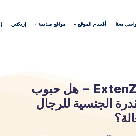
اصل معنا
أقسام الموقع
مواقع صديقة
إريكتين
إ
مراجعة إكستنزي ExtenZe – هل حبوب
درة الجنسية للرجال
الة؟