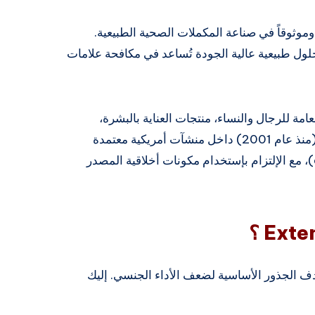
Leading Edge إسماً رائداً وموثوقاً في صناعة المكملات الصحية الطبيعية.
ول طبيعية عالية الجودة تُساعد في مكافحة علامات
ة للرجال والنساء، منتجات العناية بالبشرة،
ومكملات الأداء الرياضي. وتُصنع جميع منتجاتها (منذ عام 2001) داخل منشآت أمريكية معتمدة
وتطبق أعلى ممارسات التصنيع الجيدة (cGMP)، مع الإلتزام بإستخدام مكونات أخلاقية المصدر
هدف الجذور الأساسية لضعف الأداء الجنسي. إليك